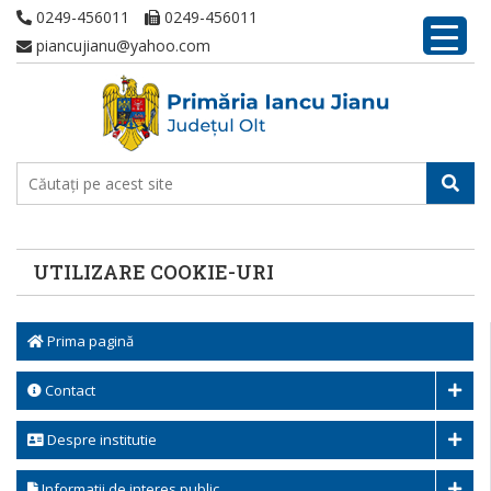
0249-456011
0249-456011
piancujianu@yahoo.com
UTILIZARE COOKIE-URI
Prima pagină
Contact
Despre institutie
Informatii de interes public