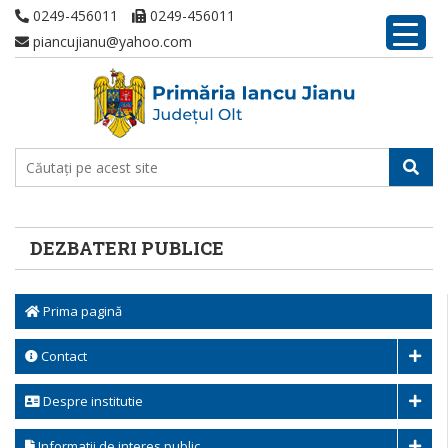
0249-456011
0249-456011
piancujianu@yahoo.com
DEZBATERI PUBLICE
Prima pagină
Contact
Despre institutie
Informatii de interes public