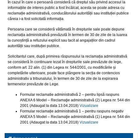
În cazul în care o persoană consideră că dreptul său privind accesul la
informațiile de interes public a fost încălcat, acesta se poate adresa cu
reclamație administrativă, conducătorului autorității sau instituției publice
căreia i-a fost solicitată informația.
Persoana care se consideră vătămată în drepturile sale poate depune
reclamația administrativă prevăzută în termen de 30 de zile de la luarea
la cunoștință a refuzului explicit sau tacit al angajaților din cadrul
autorității sau instituției publice.
Solicitantul care, după primirea răspunsului la reclamația administrativă
se consideră în continuare lezat în drepturile sale prevăzute de lege,
conform art. 22 alin. (1) din Legea nr. 544/2001, cu modificările și
completările ulterioare, poate face plângere la secția de contencios
administrativ a tribunalului, în termen de 30 de zile de la expirarea
termenelor prevăzute de Lege.
Formular reclamatie administrativă 2 – pentru lipsă raspuns
ANEXA 6 Model – Reclamaţie administrativă (2) Legea nr. 544 din
2001 (Adaugat la data 13.04.2018)
Vizualizare
Formular reclamație administrativă 1 – pentru raspuns negativ
ANEXA 5 Model – Reclamaţie administrativă (1) Legea nr. 544 din
2001 (Adaugat la data 13.04.2018)
Vizualizare