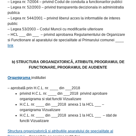
– Legea nr. 7/2004 – privind Codul de conduita a functionarilor publici
– Legea nr. 52/2003 – privind transparenta decizionala in administratia
publica
– Legea nr. 544/2001 – privind liberul acces la informatiile de interes
public
– Legea 53/2003 – Codul Muncii cu modificarile ulterioare
– HCL ___ din ___ – privind aprobarea Regulamentului de Organizare
si Functionare al aparatului de specialitate al Primarului comunei ____
link
b) STRUCTURA ORGANIZATORICĂ, ATRIBUTII, PROGRAMUL DE
FUNCTIONARE, PROGRAMUL DE AUDIENTE
Organigrama
institutiei
– aprobată prin H.C.L. nr. ____ din ___2018
privind H.C.L. nr. ____ din ___2018 privind aprobare
organigrama si stat functii Vizualizare
H.C.L. nr. ____ din ___2018 anexa 1 la HCL ___ –
organigrama Vizualizare
H.C.L. nr. ____ din ___2018 anexa 1 la HCL ___ – stat de
functii Vizualizare
Structura organizatorică si atribuţiile aparatului de specialitate al