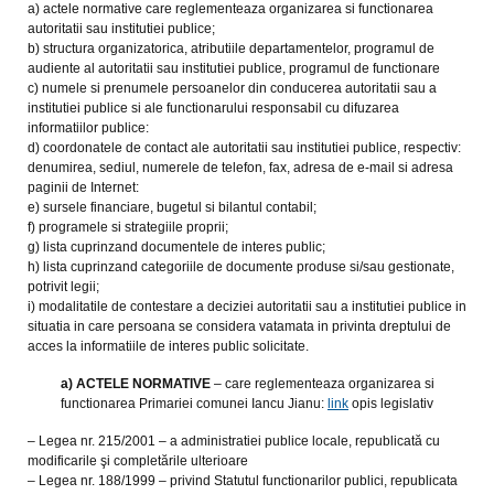
a) actele normative care reglementeaza organizarea si functionarea
autoritatii sau institutiei publice;
b) structura organizatorica, atributiile departamentelor, programul de
audiente al autoritatii sau institutiei publice, programul de functionare
c) numele si prenumele persoanelor din conducerea autoritatii sau a
institutiei publice si ale functionarului responsabil cu difuzarea
informatiilor publice:
d) coordonatele de contact ale autoritatii sau institutiei publice, respectiv:
denumirea, sediul, numerele de telefon, fax, adresa de e-mail si adresa
paginii de Internet:
e) sursele financiare, bugetul si bilantul contabil;
f) programele si strategiile proprii;
g) lista cuprinzand documentele de interes public;
h) lista cuprinzand categoriile de documente produse si/sau gestionate,
potrivit legii;
i) modalitatile de contestare a deciziei autoritatii sau a institutiei publice in
situatia in care persoana se considera vatamata in privinta dreptului de
acces la informatiile de interes public solicitate.
a) ACTELE NORMATIVE
– care reglementeaza organizarea si
functionarea Primariei comunei Iancu Jianu:
link
opis legislativ
– Legea nr. 215/2001 – a administratiei publice locale, republicată cu
modificarile şi completările ulterioare
– Legea nr. 188/1999 – privind Statutul functionarilor publici, republicata