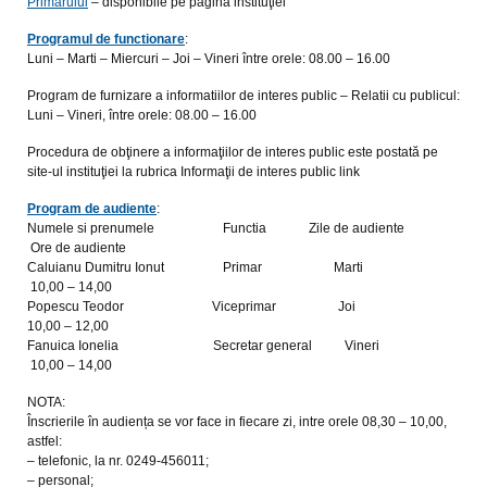
Primarului
– disponibile pe pagina instituţiei
Programul de functionare
:
Luni – Marti – Miercuri – Joi – Vineri între orele: 08.00 – 16.00
Program de furnizare a informatiilor de interes public – Relatii cu publicul:
Luni – Vineri, între orele: 08.00 – 16.00
Procedura de obţinere a informaţiilor de interes public este postată pe
site-ul instituţiei la rubrica Informaţii de interes public link
Program de audiente
:
Numele si prenumele Functia Zile de audiente
Ore de audiente
Caluianu Dumitru Ionut Primar Marti
10,00 – 14,00
Popescu Teodor Viceprimar Joi
10,00 – 12,00
Fanuica Ionelia Secretar general Vineri
10,00 – 14,00
NOTA:
Înscrierile în audiența se vor face in fiecare zi, intre orele 08,30 – 10,00,
astfel:
– telefonic, la nr. 0249-456011;
– personal;