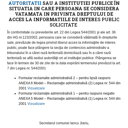
AUTORITATII
SAU A INSTITUTIEI PUBLICE ÎN
SITUATIA IN CARE PERSOANA SE CONSIDERA
VATAMATA IN PRIVINTA DREPTULUI DE
ACCES LA INFORMATIILE DE INTER
ES PUBLIC
SOLICITATE
În conformitate cu prevederile art. 22 din Legea 544/2001 şi ale art. 36
din HG nr.123/2002, persoana care se consideră vătămată în drepturile
sale, prevăzute de legea privind liberul acces la informaţiile de interes
public, poate face plângere la secţia de contencios administrativ a
tribunalului în a cărei rază teritorială domiciliază sau în a cărei rază
teritorială se află sediul autorităţii ori al instituţiei publice. Plângerea se
face în termen de 30 de zile de la data expirării termenului prevăzut la art.
7 din Legea nr. 544/2001
Formular reclamatie administrativă 2 – pentru lipsă raspuns
ANEXA 6 Model – Reclamaţie administrativă (2) Legea nr. 544 din
2001
Vizualizare
Formular reclamație administrativă 1 – pentru raspuns negativ
ANEXA 5 Model – Reclamaţie administrativă (1) Legea nr. 544 din
2001
Vizualizare
Secretarul comunei Iancu Jianu,