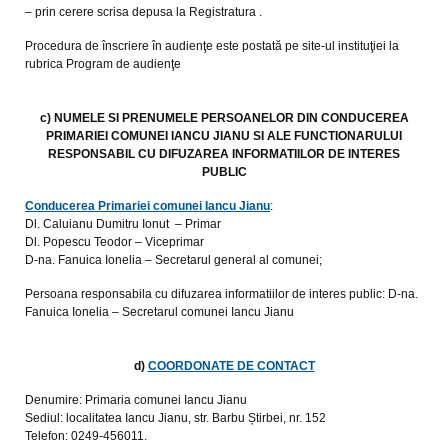
– prin cerere scrisa depusa la Registratura .
Procedura de înscriere în audienţe este postată pe site-ul instituţiei la
rubrica Program de audienţe
c) NUMELE SI PRENUMELE PERSOANELOR DIN CONDUCEREA
PRIMARIEI COMUNEI IANCU JIANU SI ALE FUNCTIONARULUI
RESPONSABIL CU DIFUZAREA INFORMATIILOR DE INTERES
PUBLIC
Conducerea Primariei comunei Iancu Jianu
:
Dl. Caluianu Dumitru Ionut – Primar
Dl. Popescu Teodor – Viceprimar
D-na. Fanuica Ionelia – Secretarul general al comunei;
Persoana responsabila cu difuzarea informatiilor de interes public: D-na.
Fanuica Ionelia – Secretarul comunei Iancu Jianu
d)
COORDONATE DE CONTACT
Denumire: Primaria comunei Iancu Jianu
Sediul: localitatea Iancu Jianu, str. Barbu Știrbei, nr. 152
Telefon: 0249-456011.