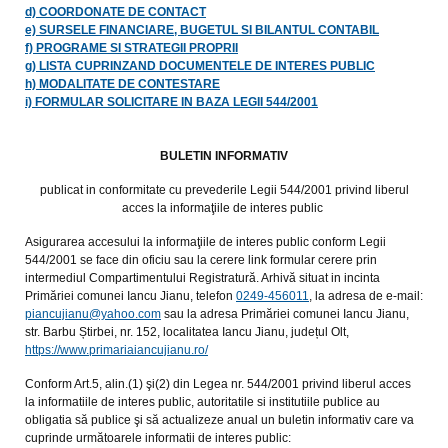
d) COORDONATE DE CONTACT
e) SURSELE FINANCIARE, BUGETUL SI BILANTUL CONTABIL
f) PROGRAME SI STRATEGII PROPRII
g) LISTA CUPRINZAND DOCUMENTELE DE INTERES PUBLIC
h) MODALITATE DE CONTESTARE
i) FORMULAR SOLICITARE IN BAZA LEGII 544/2001
BULETIN INFORMATIV
publicat in conformitate cu prevederile Legii 544/2001 privind liberul
acces la informaţiile de interes public
Asigurarea accesului la informaţiile de interes public conform Legii
544/2001 se face din oficiu sau la cerere link formular cerere prin
intermediul Compartimentului Registratură. Arhivă situat in incinta
Primăriei comunei Iancu Jianu, telefon
0249-456011
, la adresa de e-mail:
piancujianu@yahoo.com
sau la adresa Primăriei comunei Iancu Jianu,
str. Barbu Știrbei, nr. 152, localitatea Iancu Jianu, județul Olt,
https://www.primariaiancujianu.ro/
Conform Art.5, alin.(1) şi(2) din Legea nr. 544/2001 privind liberul acces
la informatiile de interes public, autoritatile si institutiile publice au
obligatia să publice şi să actualizeze anual un buletin informativ care va
cuprinde următoarele informatii de interes public: