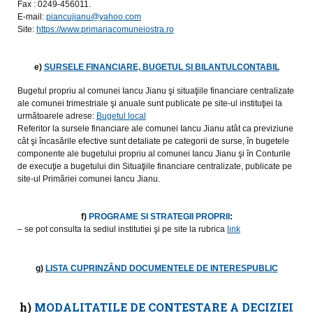
Fax : 0249-456011.
E-mail:
piancujianu@yahoo.com
Site:
https://www.primariacomuneiostra.ro
e)
SURSELE FINANCIARE, BUGETUL SI BILANTULCONTABIL
Bugetul propriu al comunei Iancu Jianu şi situaţiile financiare centralizate
ale comunei trimestriale şi anuale sunt publicate pe site-ul instituţiei la
următoarele adrese:
Bugetul local
Referitor la sursele financiare ale comunei Iancu Jianu atât ca previziune
cât şi încasările efective sunt detaliate pe categorii de surse, în bugetele
componente ale bugetului propriu al comunei Iancu Jianu şi în Conturile
de execuţie a bugetului din Situaţiile financiare centralizate, publicate pe
site-ul Primăriei comunei Iancu Jianu.
f)
PROGRAME SI STRATEGII PROPRII
:
– se pot consulta la sediul institutiei şi pe site la rubrica
link
g)
LISTA CUPRINZÂND DOCUMENTELE DE INTERESPUBLIC
h)
MODALITATILE DE CONTESTARE A DECIZIEI