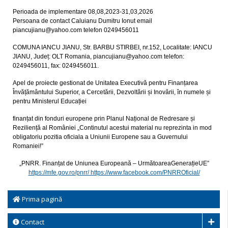
Perioada de implementare 08,08,2023-31,03,2026
Persoana de contact Caluianu Dumitru Ionut email
piancujianu@yahoo.com telefon 0249456011
COMUNA IANCU JIANU, Str. BARBU STIRBEI, nr.152, Localitate: IANCU
JIANU, Județ: OLT Romania, piancujianu@yahoo.com telefon:
0249456011, fax: 0249456011.
Apel de proiecte gestionat de Unitatea Executivă pentru Finanțarea
Învățământului Superior, a Cercetării, Dezvoltării și Inovării, în numele și
pentru Ministerul Educației
finanțat din fonduri europene prin Planul Național de Redresare și
Reziliență al României „Continutul acestui material nu reprezinta in mod
obligatoriu pozitia oficiala a Uniunii Europene sau a Guvernului
Romaniei!”
„PNRR. Finanțat de Uniunea Europeană – UrmătoareaGenerațieUE”
https://mfe.gov.ro/pnrr/ https://www.facebook.com/PNRROficial/
Prima pagină
Contact