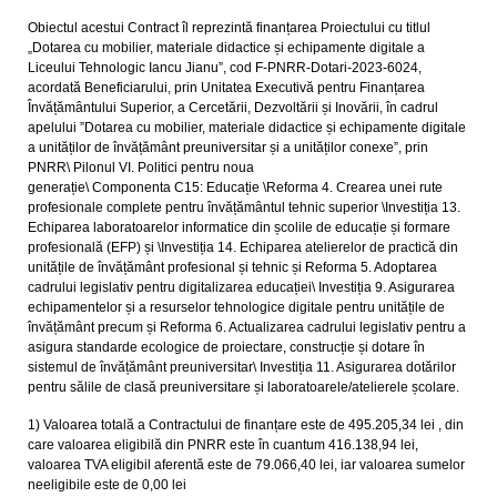
Obiectul acestui Contract îl reprezintă finanțarea Proiectului cu titlul
„Dotarea cu mobilier, materiale didactice și echipamente digitale a
Liceului Tehnologic Iancu Jianu”, cod F-PNRR-Dotari-2023-6024,
acordată Beneficiarului, prin Unitatea Executivă pentru Finanțarea
Învățământului Superior, a Cercetării, Dezvoltării și Inovării, în cadrul
apelului ”Dotarea cu mobilier, materiale didactice și echipamente digitale
a unităților de învățământ preuniversitar și a unităților conexe”, prin
PNRR\ Pilonul VI. Politici pentru noua
generație\ Componenta C15: Educație \Reforma 4. Crearea unei rute
profesionale complete pentru învățământul tehnic superior \Investiția 13.
Echiparea laboratoarelor informatice din școlile de educație și formare
profesională (EFP) și \Investiția 14. Echiparea atelierelor de practică din
unitățile de învățământ profesional și tehnic și Reforma 5. Adoptarea
cadrului legislativ pentru digitalizarea educației\ Investiția 9. Asigurarea
echipamentelor și a resurselor tehnologice digitale pentru unitățile de
învățământ precum și Reforma 6. Actualizarea cadrului legislativ pentru a
asigura standarde ecologice de proiectare, construcție și dotare în
sistemul de învățământ preuniversitar\ Investiția 11. Asigurarea dotărilor
pentru sălile de clasă preuniversitare și laboratoarele/atelierele școlare.
1) Valoarea totală a Contractului de finanțare este de 495.205,34 lei , din
care valoarea eligibilă din PNRR este în cuantum 416.138,94 lei,
valoarea TVA eligibil aferentă este de 79.066,40 lei, iar valoarea sumelor
neeligibile este de 0,00 lei