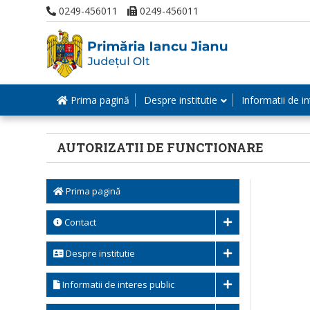
0249-456011
0249-456011
Prima pagină
Despre institutie
Informatii de in
AUTORIZATII DE FUNCTIONARE
Prima pagină
Contact
Despre institutie
Informatii de interes public