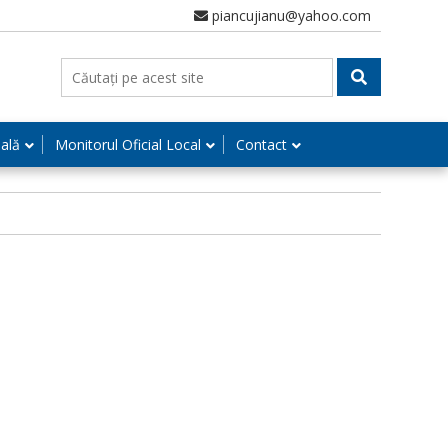
piancujianu@yahoo.com
nală
Monitorul Oficial Local
Contact