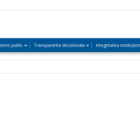
teres public
Transparenta decizionala
Integritatea instituțio