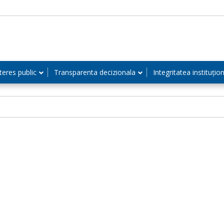
teres public
Transparenta decizionala
Integritatea instituțio