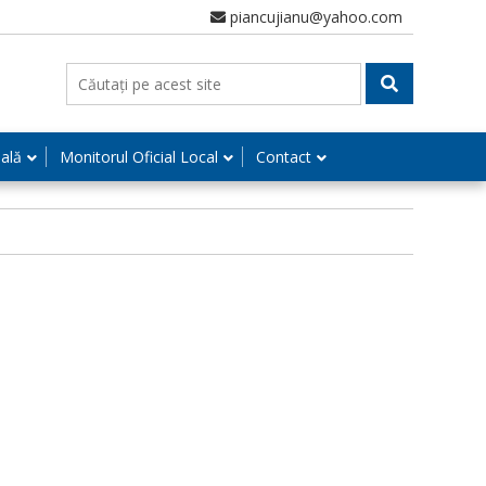
piancujianu@yahoo.com
nală
Monitorul Oficial Local
Contact