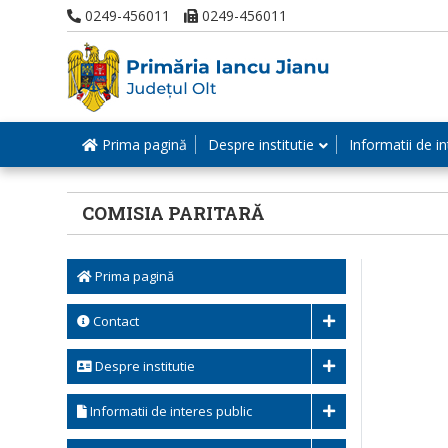
0249-456011
0249-456011
Prima pagină
Despre institutie
Informatii de in
COMISIA PARITARĂ
Prima pagină
Contact
Despre institutie
Informatii de interes public