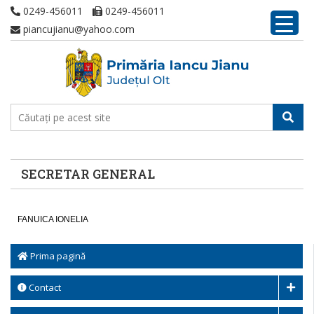
0249-456011
0249-456011
piancujianu@yahoo.com
SECRETAR GENERAL
FANUICA IONELIA
Prima pagină
Contact