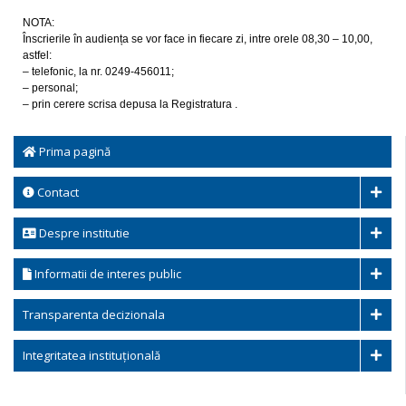
NOTA:
Înscrierile în audiența se vor face in fiecare zi, intre orele 08,30 – 10,00,
astfel:
– telefonic, la nr. 0249-456011;
– personal;
– prin cerere scrisa depusa la Registratura .
Prima pagină
Contact
Despre institutie
Informatii de interes public
Transparenta decizionala
Integritatea instituțională