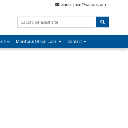
piancujianu@yahoo.com
nală
Monitorul Oficial Local
Contact