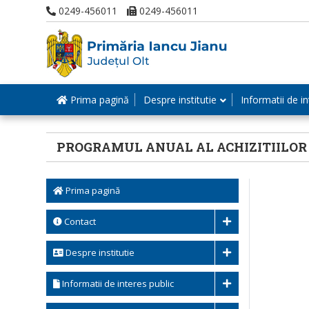
0249-456011
0249-456011
Prima pagină
Despre institutie
Informatii de in
PROGRAMUL ANUAL AL ACHIZITIILOR
Prima pagină
Contact
Despre institutie
Informatii de interes public