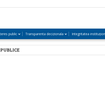
teres public
Transparenta decizionala
Integritatea instituțio
 PUBLICE