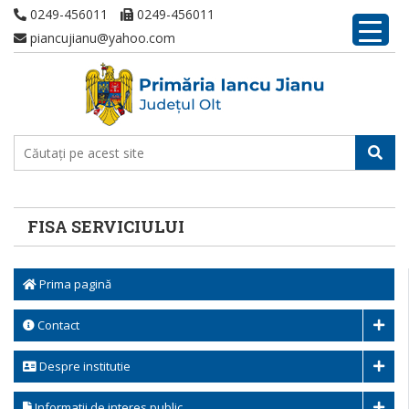
0249-456011
0249-456011
piancujianu@yahoo.com
FISA SERVICIULUI
Prima pagină
Contact
Despre institutie
Informatii de interes public