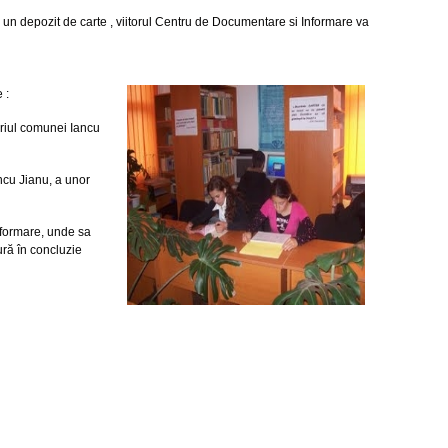
 un depozit de carte , viitorul Centru de Documentare si Informare va
 :
oriul comunei Iancu
ancu Jianu, a unor
informare, unde sa
ură în concluzie