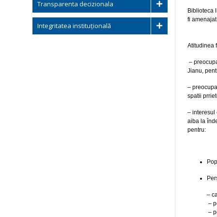
Transparenta decizionala
Biblioteca 
fi amenajat
Integritatea instituțională
Atitudinea 
– preocupar
Jianu, pent
– preocupar
spatii prri
– interesul
aiba la înd
pentru:
Pop
Per
– c
– p
– p