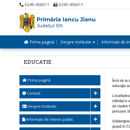
0249-456011
0249-456011
Prima pagină
Despre institutie
Informatii de in
EDUCATIE
Prima pagină
Încă de la 
educaţie au
Contact
Localitatea
infiintat i
Despre institutie
de cladire f
princiare S
Informatii de interes public
Grădiniţele
grupă în C