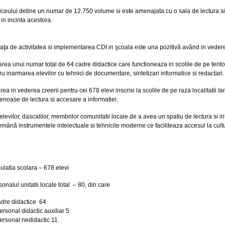
liceului detine un numar de 12.750 volume si este amenajata cu o sala de lectura si
 in incinta acestora.
faţa de activitatea si implementarea CDI in şcoala este una pozitivă având in vedere
ea unui numar total de 64 cadre didactice care functioneaza in scolile de pe terit
ru inarmarea elevilor cu tehnici de documentare, sintetizari informatice si redactari.
ea in vederea creerii pentru cei 678 elevi inscrisi la scolile de pe raza localitatii I
etenoase de lectura si accesare a informatiei.
 elevilor, dascalilor, membrilor comunitatii locale de a avea un spatiu de lectura si 
emână instrumentele intelectuale si tehnicile moderne ce faciliteaza accesul la cult
ulatia scolara – 678 elevi
sonalul unitatii locale total – 80, din care
adre didactice 64
ersonal didactic auxiliar 5
ersonal nedidactic 11.