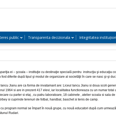
teres public
Transparenta decizionala
Integritatea instituțio
apariţia ei – şcoala – instituţie cu destinaţie specială pentru instrucţia şi educaţia co
 fost diferite după tipul şi modul de organizare al societăţii în care se nasc şi-şi duc
 Iancu Jianu are ca forma de invatamant are: Liceul Iancu Jianu si doua scoli genera
n anul 1964 si are in prezent 417 elevi, iar localitatea functioneaza cu un numar tota
iecare cu parter si etaj , cu patru laboratoare, 18 cabinete , atelier scoala si sala de 
tirbey si cuprinde terenuri de fotbal, handbal, baschet si tenis de camp.
 cu program normal se împart în nouă grupe, cu nouă educatori după cum urmează: ş
ătunul Rudari.