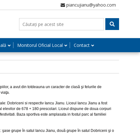
piancujianu@yahoo.com
nală
Monitorul Oficial Local
Contact
piilor, a avut din totdeauna un caracter de clasă şi felurile de
 viaţa.
le: Dobriceni si respectiv Iancu Jianu. Liceul Iancu Jianu a fost
l al elevilor de 678 + 180 prescolari. Liceul dispune de doua corpuri
festivitati. Baza sportiva este amplasata in fostul parc al familiei
ase grupe în satul Iancu Jianu, două grupe în satul Dobriceni şi o