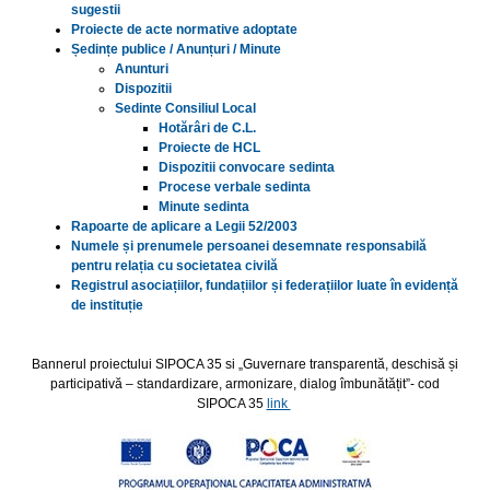
sugestii
Proiecte de acte normative adoptate
Ședințe publice / Anunțuri / Minute
Anunturi
Dispozitii
Sedinte Consiliul Local
Hotărâri de C.L.
Proiecte de HCL
Dispozitii convocare sedinta
Procese verbale sedinta
Minute sedinta
Rapoarte de aplicare a Legii 52/2003
Numele și prenumele persoanei desemnate responsabilă
pentru relația cu societatea civilă
Registrul asociațiilor, fundațiilor și federațiilor luate în evidență
de instituție
Bannerul proiectului SIPOCA 35 si „Guvernare transparentă, deschisă și
participativă – standardizare, armonizare, dialog îmbunătățit”- cod
SIPOCA 35
link