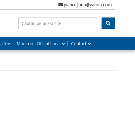
piancujianu@yahoo.com
nală
Monitorul Oficial Local
Contact