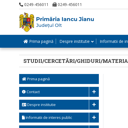
0249-456011
0249-456011
Prima pagină
Despre institutie
Informatii de in
STUDII/CERCETĂRI/GHIDURI/MATERI
Prima pagină
Contact
Despre institutie
Informatii de interes public