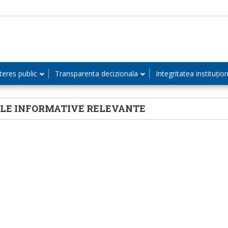
teres public
Transparenta decizionala
Integritatea instituțio
ALE INFORMATIVE RELEVANTE