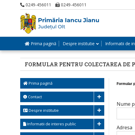
0249-456011
0249-456011
Prima pagină
Despre institutie
Informatii de in
FORMULAR PENTRU COLECTAREA DE PROP
Prima pagină
Formular p
Contact
Nume pe
Despre institutie
Informatii de interes public
Adresa