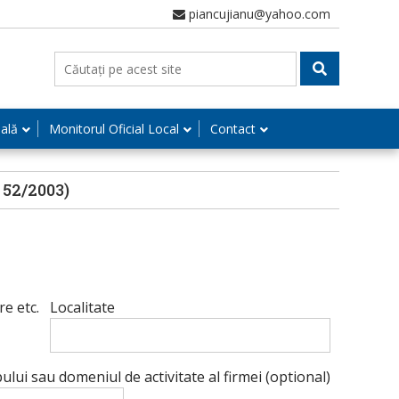
piancujianu@yahoo.com
nală
Monitorul Oficial Local
Contact
52/2003)
e etc.
Localitate
lui sau domeniul de activitate al firmei (optional)