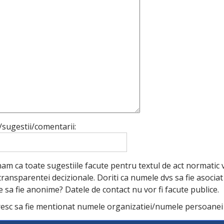
i/sugestii/comentarii:
m ca toate sugestiile facute pentru textul de act normatic vo
transparentei decizionale. Doriti ca numele dvs sa fie asocia
e sa fie anonime? Datele de contact nu vor fi facute publice.
esc sa fie mentionat numele organizatiei/numele persoanei f