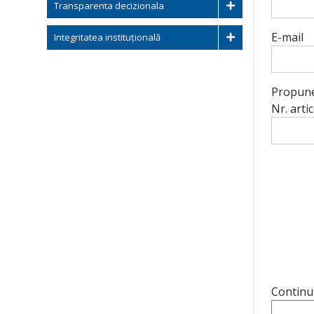
Transparenta decizionala
E-mail
Integritatea instituțională
Propuner
Nr. artic
Continu