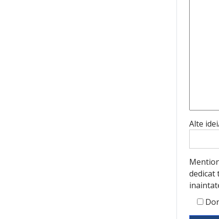
Alte ide
Mentiona
dedicat 
inaintat
Dor