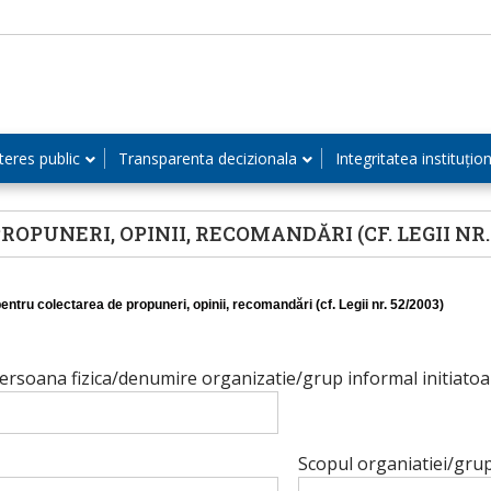
teres public
Transparenta decizionala
Integritatea instituțio
UNERI, OPINII, RECOMANDĂRI (CF. LEGII NR. 
entru colectarea de propuneri, opinii, recomandări (cf. Legii nr. 52/2003)
rsoana fizica/denumire organizatie/grup informal initiatoar
Scopul organiatiei/grupu