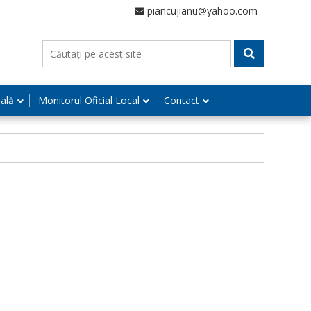
piancujianu@yahoo.com
nală
Monitorul Oficial Local
Contact