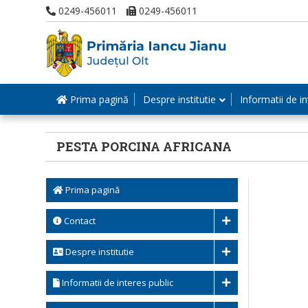
0249-456011
0249-456011
Prima pagină
Despre institutie
Informatii de in
PESTA PORCINA AFRICANA
Prima pagină
Contact
Despre institutie
Informatii de interes public