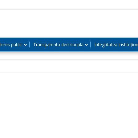
teres public
Transparenta decizionala
Integritatea instituțio