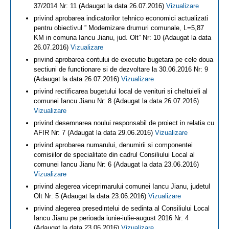
37/2014 Nr: 11 (Adaugat la data 26.07.2016)
Vizualizare
privind aprobarea indicatorilor tehnico economici actualizati
pentru obiectivul ” Modernizare drumuri comunale, L=5,87
KM in comuna Iancu Jianu, jud. Olt” Nr: 10 (Adaugat la data
26.07.2016)
Vizualizare
privind aprobarea contului de executie bugetara pe cele doua
sectiuni de functionare si de dezvoltare la 30.06.2016 Nr: 9
(Adaugat la data 26.07.2016)
Vizualizare
privind rectificarea bugetului local de venituri si cheltuieli al
comunei Iancu Jianu Nr: 8 (Adaugat la data 26.07.2016)
Vizualizare
privind desemnarea noului responsabil de proiect in relatia cu
AFIR Nr: 7 (Adaugat la data 29.06.2016)
Vizualizare
privind aprobarea numarului, denumirii si componentei
comisiilor de specialitate din cadrul Consiliului Local al
comunei Iancu Jianu Nr: 6 (Adaugat la data 23.06.2016)
Vizualizare
privind alegerea viceprimarului comunei Iancu Jianu, judetul
Olt Nr: 5 (Adaugat la data 23.06.2016)
Vizualizare
privind alegerea presedintelui de sedinta al Consiliului Local
Iancu Jianu pe perioada iunie-iulie-august 2016 Nr: 4
(Adaugat la data 23.06.2016)
Vizualizare