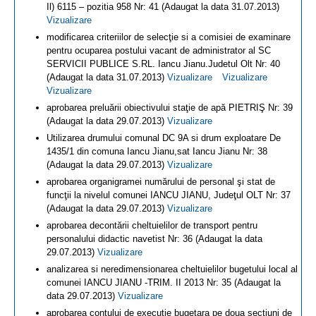
Il) 6115 – pozitia 958 Nr: 41 (Adaugat la data 31.07.2013)
Vizualizare
modificarea criteriilor de selecţie si a comisiei de examinare
pentru ocuparea postului vacant de administrator al SC
SERVICII PUBLICE S.RL. Iancu Jianu.Judetul Olt Nr: 40
(Adaugat la data 31.07.2013)
Vizualizare
Vizualizare
Vizualizare
aprobarea preluării obiectivului staţie de apă PIETRIŞ Nr: 39
(Adaugat la data 29.07.2013)
Vizualizare
Utilizarea drumului comunal DC 9A si drum exploatare De
1435/1 din comuna Iancu Jianu,sat Iancu Jianu Nr: 38
(Adaugat la data 29.07.2013)
Vizualizare
aprobarea organigramei numărului de personal şi stat de
funcţii la nivelul comunei IANCU JIANU, Judeţul OLT Nr: 37
(Adaugat la data 29.07.2013)
Vizualizare
aprobarea decontării cheltuielilor de transport pentru
personalului didactic navetist Nr: 36 (Adaugat la data
29.07.2013)
Vizualizare
analizarea si neredimensionarea cheltuielilor bugetului local al
comunei IANCU JIANU -TRIM. II 2013 Nr: 35 (Adaugat la
data 29.07.2013)
Vizualizare
aprobarea contului de executie bugetara pe doua sectiuni de