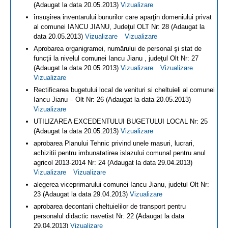
(Adaugat la data 20.05.2013)
Vizualizare
însuşirea inventarului bunurilor care aparţin domeniului privat
al comunei IANCU JIANU, Judeţul OLT Nr: 28 (Adaugat la
data 20.05.2013)
Vizualizare
Vizualizare
Aprobarea organigramei, numărului de personal şi stat de
funcţii la nivelul comunei Iancu Jianu , judeţul Olt Nr: 27
(Adaugat la data 20.05.2013)
Vizualizare
Vizualizare
Vizualizare
Rectificarea bugetului local de venituri si cheltuieli al comunei
Iancu Jianu – Olt Nr: 26 (Adaugat la data 20.05.2013)
Vizualizare
UTILIZAREA EXCEDENTULUI BUGETULUI LOCAL Nr: 25
(Adaugat la data 20.05.2013)
Vizualizare
aprobarea Planului Tehnic privind unele masuri, lucrari,
achizitii pentru imbunatatirea islazului comunal pentru anul
agricol 2013-2014 Nr: 24 (Adaugat la data 29.04.2013)
Vizualizare
Vizualizare
alegerea viceprimarului comunei Iancu Jianu, judetul Olt Nr:
23 (Adaugat la data 29.04.2013)
Vizualizare
aprobarea decontarii cheltuielilor de transport pentru
personalul didactic navetist Nr: 22 (Adaugat la data
29.04.2013)
Vizualizare