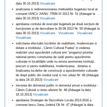
data 30.10.2013)
Vizualizare
analizarea si redimensionarea cheltuielilor bugetului local al
comunei IANCU JIANU -TRIM.III 2013 Nr: 51 (Adaugat la
data 30.10.2013)
Vizualizare
aprobarea contului de execuţie bugetară pe două secţiuni de
funcţionare şi de dezvoltare la 30.09.2013 Nr: 50 (Adaugat la
data 30.10.2013)
Vizualizare
Vizualizare
Vizualizare
Vizualizare
solicitarea efectuării lucrărilor de reabilitare, modernizare si
dotare a imobilului „ Cămin Cultural Padea” in vederea
realizării unui aşezământ cultural prin “progamul prioritar
national pentru construirea de sedii pentru aşezăminte
culturale in localităţile unde nu exista asemenea instituţii,
precum si penru reabilitarea, modernizarea , dotarea si
finalizarea lucrărilor de construcţii a aşezămintelor culturale
de drept public din mediul rural si mic urban Nr: 49 (Adaugat
la data 18.10.2013)
Vizualizare
trecerea din domeniul public in domeniul privat a imobilului -
Cămin Cultural si teren aferent Nr: 48 (Adaugat la data
18.10.2013)
Vizualizare
aprobarea Strategiei de Dezvoltare Locala 2013-2016 a
comunei lancu Jianu,Judetul Olt Nr: 47 (Adaugat la data