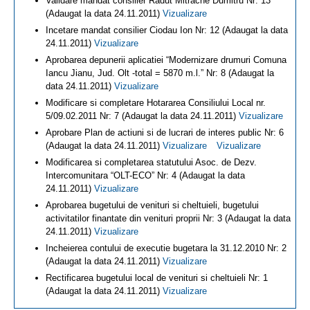
Validare mandat consilier Radut Mitrache Dumitru Nr: 13
(Adaugat la data 24.11.2011)
Vizualizare
Incetare mandat consilier Ciodau Ion Nr: 12 (Adaugat la data
24.11.2011)
Vizualizare
Aprobarea depunerii aplicatiei “Modernizare drumuri Comuna
Iancu Jianu, Jud. Olt -total = 5870 m.l.” Nr: 8 (Adaugat la
data 24.11.2011)
Vizualizare
Modificare si completare Hotararea Consiliului Local nr.
5/09.02.2011 Nr: 7 (Adaugat la data 24.11.2011)
Vizualizare
Aprobare Plan de actiuni si de lucrari de interes public Nr: 6
(Adaugat la data 24.11.2011)
Vizualizare
Vizualizare
Modificarea si completarea statutului Asoc. de Dezv.
Intercomunitara “OLT-ECO” Nr: 4 (Adaugat la data
24.11.2011)
Vizualizare
Aprobarea bugetului de venituri si cheltuieli, bugetului
activitatilor finantate din venituri proprii Nr: 3 (Adaugat la data
24.11.2011)
Vizualizare
Incheierea contului de executie bugetara la 31.12.2010 Nr: 2
(Adaugat la data 24.11.2011)
Vizualizare
Rectificarea bugetului local de venituri si cheltuieli Nr: 1
(Adaugat la data 24.11.2011)
Vizualizare