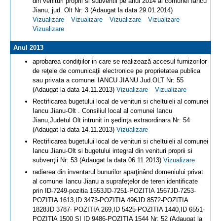
din venituri proprii si subventii pe anul 2014 al comunei Iancu
Jianu, jud. Olt Nr: 3 (Adaugat la data 29.01.2014)
Vizualizare
Vizualizare
Vizualizare
Vizualizare
Vizualizare
Anul 2013
aprobarea condiţiilor in care se realizează accesul furnizorilor
de reţele de comunicaţii electronice pe proprietatea publica
sau privata a comunei IANCU JIANU Jud.OLT Nr: 55
(Adaugat la data 14.11.2013)
Vizualizare
Vizualizare
Rectificarea bugetului local de venituri si cheltuieli al comunei
Iancu Jianu-Olt . Consiliul local al comunei Iancu
Jianu,Judetul Olt intrunit in şedinţa extraordinara Nr: 54
(Adaugat la data 14.11.2013)
Vizualizare
Rectificarea bugetului local de venituri si cheltuieli al comunei
Iancu Jianu-Olt si bugetului integral din venituri proprii si
subvenţii Nr: 53 (Adaugat la data 06.11.2013)
Vizualizare
radierea din inventarul bunurilor aparţinând domeniului privat
al comunei Iancu Jianu a suprafeţelor de teren identificate
prin ID-7249-pozitia 1553JD-7251-POZITIA 1567JD-7253-
POZITIA 1613,ID 3473-POZITIA 496JD 8572-POZITIA
1828JD 3787- POZITIA 269,ID 5425-POZITIA 1440,ID 6551-
POZITlA 1500 SI ID 9486-POZITIA 1544 Nr: 52 (Adaugat la