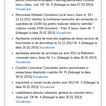
pentru investitia amenajare Piata Agroalimentara comuna
Iancu Jianu, Jud. Olt” Nr: 8 (Adaugat la data 07.03.2013)
Vizualizare
Revocarea Hotararii Consiliului Local Iancu Jianu nr. 20 /
13.12.2012 referitor la inchirierea terenurilor din extravilan in
suprafata de 21190 mp pentru realizare obiectiv petrolier ”
colector sonda 3700 Gorunesti – Parc 6 Iancu Jianu Nr: 7
(Adaugat la data 25.02.2013)
Vizualizare
Aprobarea contului de executie bugetara pe doua sectiuni de
functionare si de dezvoltare la 31.12.2012 Nr: 6 (Adaugat la
data 25.02.2013)
Vizualizare
aprobarea planului de activitate pe anul 2013 al Bibliotecii
comunale Iancu Jianu Nr: f.n. (Adaugat la data 30.01.2013)
Vizualizare
Consiliul Comunitar Consultativ pentru promovarea si
respectarea drepturilor copilului Nr: Pj (Adaugat la data
30.01.2013)
Vizualizare
impozitele si taxele locale pentru anul 2013 Nr: 5 (Adaugat la
data 30.01.2013)
Vizualizare
valabilitatea planului urbanistic general al comunei Iancu
Jianu jud. Olt Nr: 4 (Adaugat la data 30.01.2013)
Vizualizare