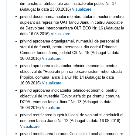
din functie si atributii ale administratorului public Nr: 17
(Adaugat la data 23.08.2016)
Vizualizare
privind desemnarea noului membru titular si noului membru
supleant sa reprezinte UAT Iancu Jianu in cadrul Asociatiei
de Dezvoltare Intercomunitara OLT ECO Nr: 16 (Adaugat la
data 16.08.2016)
Vizualizare
privind aprobarea organigramei, numarului de personal si
statului de functii, pentru personalul din cadrul Primariei
Comunei Iancu Jianu, judetul Olt Nr: 15 (Adaugat la data
16.08.2016)
Vizualizare
privind aprobarea indicatorilor tehnico-economici pentru
obiectivul de “Reparatii prin ranforsare sistem rutier strada
Plopilor, comuna Iancu Jianu” Nr: 14 (Adaugat la data
16.08.2016)
Vizualizare
privind aprobarea indicatorilor tehnico-economici pentru
obiectivul de investitie “Covor asfaltic pe drumul comunal
DC9A, comuna Iancu Jianu” Nr: 13 (Adaugat la data
16.08.2016)
Vizualizare
privind rectificarea bugetului local de venituri si cheltuieli al
comunei Iancu Jianu Nr: 12 (Adaugat la data 16.08.2016)
Vizualizare
privind modificarea hotararii Consiliului Local al comunei nr.