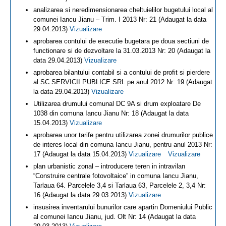
analizarea si neredimensionarea cheltuielilor bugetului local al
comunei Iancu Jianu – Trim. I 2013 Nr: 21 (Adaugat la data
29.04.2013)
Vizualizare
aprobarea contului de executie bugetara pe doua sectiuni de
functionare si de dezvoltare la 31.03.2013 Nr: 20 (Adaugat la
data 29.04.2013)
Vizualizare
aprobarea bilantului contabil si a contului de profit si pierdere
al SC SERVICII PUBLICE SRL pe anul 2012 Nr: 19 (Adaugat
la data 29.04.2013)
Vizualizare
Utilizarea drumului comunal DC 9A si drum exploatare De
1038 din comuna Iancu Jianu Nr: 18 (Adaugat la data
15.04.2013)
Vizualizare
aprobarea unor tarife pentru utilizarea zonei drumurilor publice
de interes local din comuna Iancu Jianu, pentru anul 2013 Nr:
17 (Adaugat la data 15.04.2013)
Vizualizare
Vizualizare
plan urbanistic zonal – introducere teren in intravilan
“Construire centrale fotovoltaice” in comuna Iancu Jianu,
Tarlaua 64. Parcelele 3,4 si Tarlaua 63, Parcelele 2, 3,4 Nr:
16 (Adaugat la data 29.03.2013)
Vizualizare
insusirea inventarului bunurilor care apartin Domeniului Public
al comunei Iancu Jianu, jud. Olt Nr: 14 (Adaugat la data