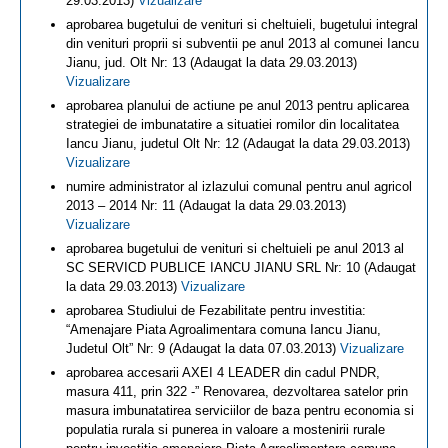
29.03.2013)
Vizualizare
aprobarea bugetului de venituri si cheltuieli, bugetului integral
din venituri proprii si subventii pe anul 2013 al comunei Iancu
Jianu, jud. Olt Nr: 13 (Adaugat la data 29.03.2013)
Vizualizare
aprobarea planului de actiune pe anul 2013 pentru aplicarea
strategiei de imbunatatire a situatiei romilor din localitatea
Iancu Jianu, judetul Olt Nr: 12 (Adaugat la data 29.03.2013)
Vizualizare
numire administrator al izlazului comunal pentru anul agricol
2013 – 2014 Nr: 11 (Adaugat la data 29.03.2013)
Vizualizare
aprobarea bugetului de venituri si cheltuieli pe anul 2013 al
SC SERVICD PUBLICE IANCU JIANU SRL Nr: 10 (Adaugat
la data 29.03.2013)
Vizualizare
aprobarea Studiului de Fezabilitate pentru investitia:
“Amenajare Piata Agroalimentara comuna Iancu Jianu,
Judetul Olt” Nr: 9 (Adaugat la data 07.03.2013)
Vizualizare
aprobarea accesarii AXEI 4 LEADER din cadul PNDR,
masura 411, prin 322 -” Renovarea, dezvoltarea satelor prin
masura imbunatatirea serviciilor de baza pentru economia si
populatia rurala si punerea in valoare a mostenirii rurale