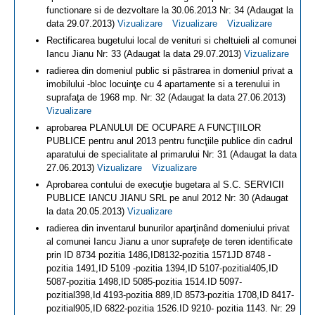
functionare si de dezvoltare la 30.06.2013 Nr: 34 (Adaugat la
data 29.07.2013)
Vizualizare
Vizualizare
Vizualizare
Rectificarea bugetului local de venituri si cheltuieli al comunei
Iancu Jianu Nr: 33 (Adaugat la data 29.07.2013)
Vizualizare
radierea din domeniul public si păstrarea in domeniul privat a
imobilului -bloc locuinţe cu 4 apartamente si a terenului in
suprafaţa de 1968 mp. Nr: 32 (Adaugat la data 27.06.2013)
Vizualizare
aprobarea PLANULUI DE OCUPARE A FUNCŢIILOR
PUBLICE pentru anul 2013 pentru funcţiile publice din cadrul
aparatului de specialitate al primarului Nr: 31 (Adaugat la data
27.06.2013)
Vizualizare
Vizualizare
Aprobarea contului de execuţie bugetara al S.C. SERVICII
PUBLICE IANCU JIANU SRL pe anul 2012 Nr: 30 (Adaugat
la data 20.05.2013)
Vizualizare
radierea din inventarul bunurilor aparţinând domeniului privat
al comunei Iancu Jianu a unor suprafeţe de teren identificate
prin ID 8734 pozitia 1486,ID8132-pozitia 1571JD 8748 -
pozitia 1491,ID 5109 -pozitia 1394,ID 5107-pozitial405,ID
5087-pozitia 1498,ID 5085-pozitia 1514.ID 5097-
pozitial398,Id 4193-pozitia 889,ID 8573-pozitia 1708,ID 8417-
pozitial905,ID 6822-pozitia 1526.ID 9210- pozitia 1143. Nr: 29