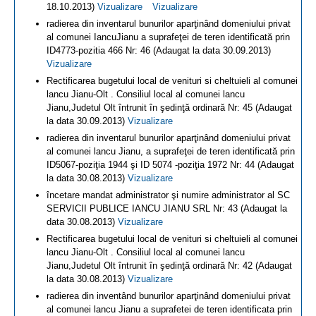
18.10.2013)
Vizualizare
Vizualizare
radierea din inventarul bunurilor aparţinând domeniului privat
al comunei IancuJianu a suprafeţei de teren identificată prin
ID4773-pozitia 466 Nr: 46 (Adaugat la data 30.09.2013)
Vizualizare
Rectificarea bugetului local de venituri si cheltuieli al comunei
lancu Jianu-Olt . Consiliul local al comunei lancu
Jianu,Judetul Olt întrunit în şedinţă ordinară Nr: 45 (Adaugat
la data 30.09.2013)
Vizualizare
radierea din inventarul bunurilor aparţinând domeniului privat
al comunei lancu Jianu, a suprafeţei de teren identificată prin
ID5067-poziţia 1944 şi ID 5074 -poziţia 1972 Nr: 44 (Adaugat
la data 30.08.2013)
Vizualizare
încetare mandat administrator şi numire administrator al SC
SERVICII PUBLICE IANCU JIANU SRL Nr: 43 (Adaugat la
data 30.08.2013)
Vizualizare
Rectificarea bugetului local de venituri si cheltuieli al comunei
lancu Jianu-Olt . Consiliul local al comunei lancu
Jianu,Judetul Olt întrunit în şedinţă ordinară Nr: 42 (Adaugat
la data 30.08.2013)
Vizualizare
radierea din inventând bunurilor aparţinând domeniului privat
al comunei lancu Jianu a suprafetei de teren identificata prin