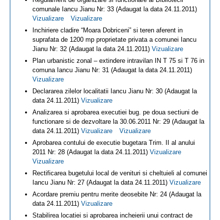
comunale Iancu Jianu Nr: 33 (Adaugat la data 24.11.2011)
Vizualizare
Vizualizare
Inchiriere cladire “Moara Dobriceni” si teren aferent in
suprafata de 1200 mp proprietate privata a comunei Iancu
Jianu Nr: 32 (Adaugat la data 24.11.2011)
Vizualizare
Plan urbanistic zonal – extindere intravilan IN T 75 si T 76 in
comuna Iancu Jianu Nr: 31 (Adaugat la data 24.11.2011)
Vizualizare
Declararea zilelor localitatii Iancu Jianu Nr: 30 (Adaugat la
data 24.11.2011)
Vizualizare
Analizarea si aprobarea executiei bug. pe doua sectiuni de
functionare si de dezvoltare la 30.06.2011 Nr: 29 (Adaugat la
data 24.11.2011)
Vizualizare
Vizualizare
Aprobarea contului de executie bugetara Trim. II al anului
2011 Nr: 28 (Adaugat la data 24.11.2011)
Vizualizare
Vizualizare
Rectificarea bugetului local de venituri si cheltuieli al comunei
Iancu Jianu Nr: 27 (Adaugat la data 24.11.2011)
Vizualizare
Acordare premiu pentru merite deosebite Nr: 24 (Adaugat la
data 24.11.2011)
Vizualizare
Stabilirea locatiei si aprobarea incheierii unui contract de