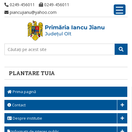
0249-456011
0249-456011
piancujianu@yahoo.com
PLANTARE TUIA
Prima pagină
Contact
Despre institutie
Informatii de interes public