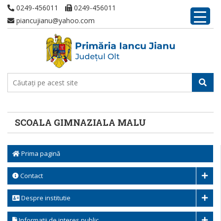
0249-456011
0249-456011
piancujianu@yahoo.com
SCOALA GIMNAZIALA MALU
Prima pagină
Contact
Despre institutie
Informatii de interes public