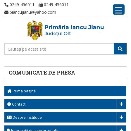
0249-456011
0249-456011
piancujianu@yahoo.com
COMUNICATE DE PRESA
Prima pagină
Contact
Despre institutie
Informatii de interes public