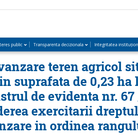
teres public
Transparenta decizionala
Integritatea instituțio
anzare teren agricol si
 in suprafata de 0,23 ha 
strul de evidenta nr. 67 
derea exercitarii drept
nzare in ordinea rangulu