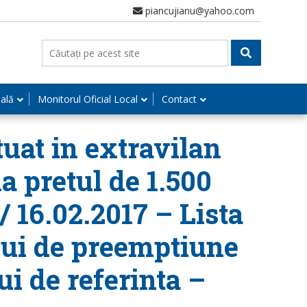
piancujianu@yahoo.com
nală
Monitorul Oficial Local
Contact
tuat in extravilan
la pretul de 1.500
/ 16.02.2017 – Lista
ului de preemptiune
i de referinta –