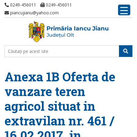
0249-456011
0249-456011
piancujianu@yahoo.com
Anexa 1B Oferta de
vanzare teren
agricol situat in
extravilan nr. 461 /
16.02.2017, in