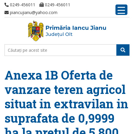
0249-456011
0249-456011
piancujianu@yahoo.com
Anexa 1B Oferta de
vanzare teren agricol
situat in extravilan in
suprafata de 0,9999
ha la pretul de 5.800