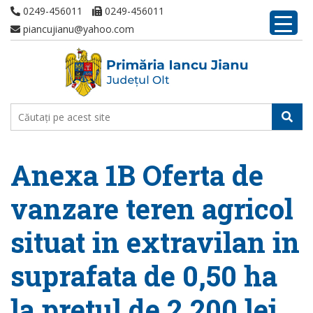
0249-456011
0249-456011
piancujianu@yahoo.com
Anexa 1B Oferta de
vanzare teren agricol
situat in extravilan in
suprafata de 0,50 ha
la pretul de 2.200 lei