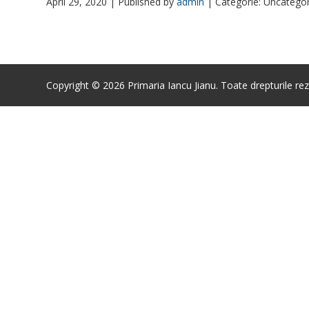
April 29, 2020 |
Published by
admin
|
Categorie: Uncatego
Copyright © 2026 Primaria Iancu Jianu. Toate drepturile rez