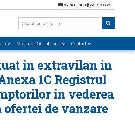
piancujianu@yahoo.com
nală
Monitorul Oficial Local
Contact
uat in extravilan in
i Anexa 1C Registrul
emptorilor in vederea
 ofertei de vanzare