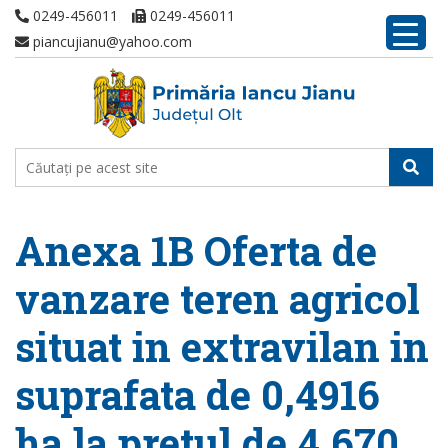
0249-456011
0249-456011
piancujianu@yahoo.com
Anexa 1B Oferta de
vanzare teren agricol
situat in extravilan in
suprafata de 0,4916
ha la pretul de 4.670