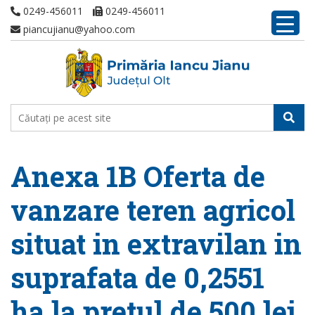
0249-456011
0249-456011
piancujianu@yahoo.com
Anexa 1B Oferta de
vanzare teren agricol
situat in extravilan in
suprafata de 0,2551
ha la pretul de 500 lei