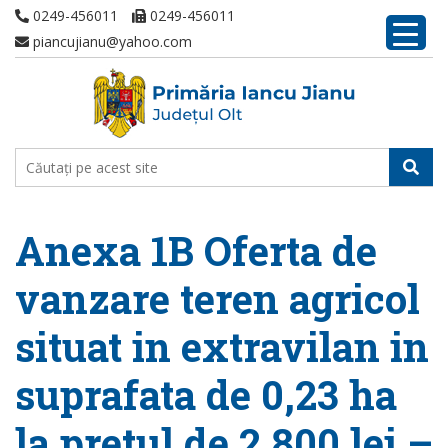
0249-456011
0249-456011
piancujianu@yahoo.com
Anexa 1B Oferta de
vanzare teren agricol
situat in extravilan in
suprafata de 0,23 ha
la pretul de 2.800 lei –