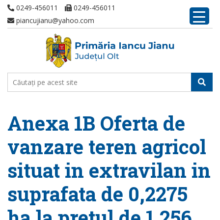
0249-456011
0249-456011
piancujianu@yahoo.com
Anexa 1B Oferta de
vanzare teren agricol
situat in extravilan in
suprafata de 0,2275
ha la pretul de 1.256