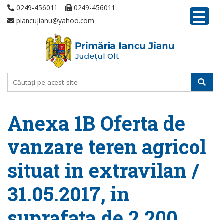
0249-456011
0249-456011
piancujianu@yahoo.com
Anexa 1B Oferta de
vanzare teren agricol
situat in extravilan /
31.05.2017, in
suprafata de 2.200