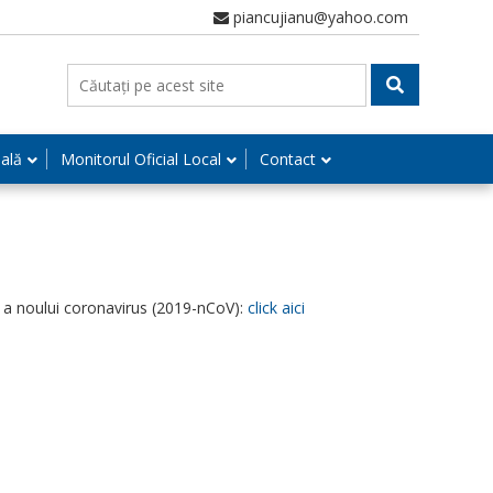
piancujianu@yahoo.com
nală
Monitorul Oficial Local
Contact
ație a noului coronavirus (2019-nCoV):
click aici