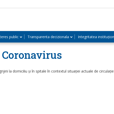
teres public
Transparenta decizionala
Integritatea instituțio
e Coronavirus
grijirii la domiciliu și în spitale în contextul situației actuale de circul