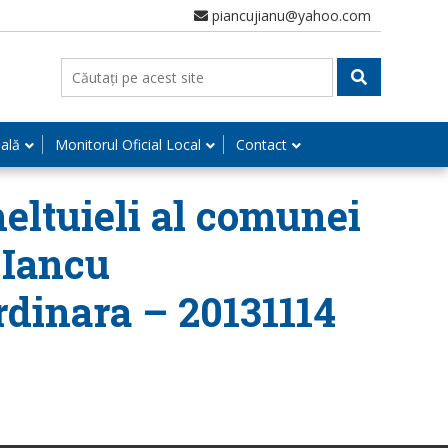
piancujianu@yahoo.com
nală
Monitorul Oficial Local
Contact
heltuieli al comunei
 Iancu
rdinara – 20131114