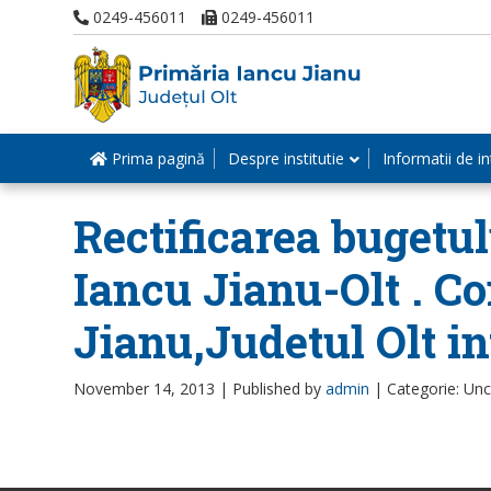
0249-456011
0249-456011
Prima pagină
Despre institutie
Informatii de in
Rectificarea bugetul
Iancu Jianu-Olt . Co
Jianu,Judetul Olt in
November 14, 2013 |
Published by
admin
|
Categorie: Un