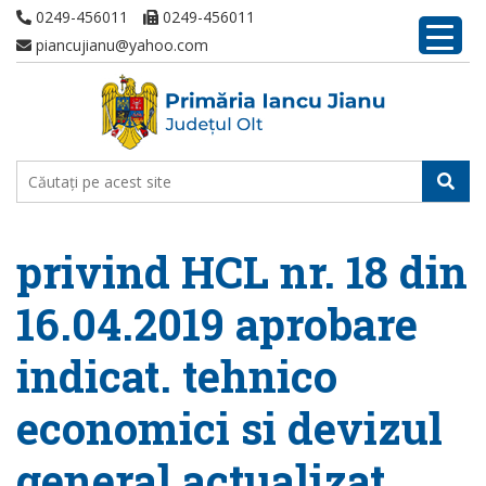
0249-456011
0249-456011
piancujianu@yahoo.com
privind HCL nr. 18 din
16.04.2019 aprobare
indicat. tehnico
economici si devizul
general actualizat