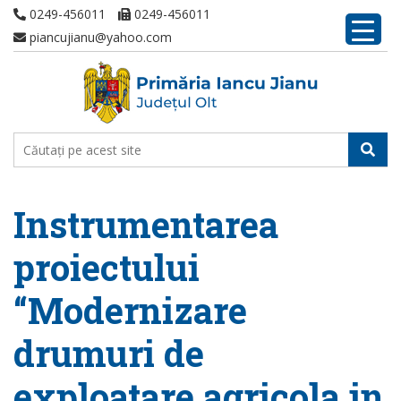
0249-456011
0249-456011
piancujianu@yahoo.com
Instrumentarea
proiectului
“Modernizare
drumuri de
exploatare agricola in