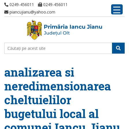
0249-456011
0249-456011
piancujianu@yahoo.com
analizarea si
neredimensionarea
cheltuielilor
bugetului local al
comunei Iancu Jianu