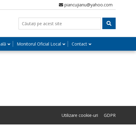
piancujianu@yahoo.com
nală
Monitorul Oficial Local
Contact
Utilizare cookie-uri
GDPR