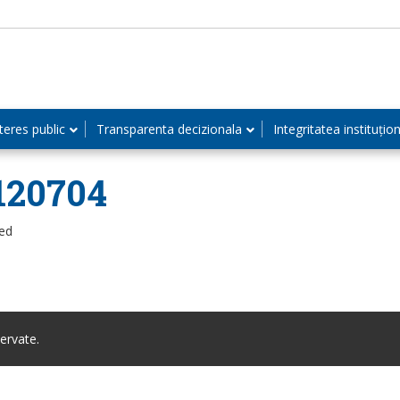
teres public
Transparenta decizionala
Integritatea instituțio
120704
zed
ervate.