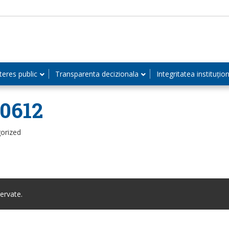
teres public
Transparenta decizionala
Integritatea instituțio
80612
orized
ervate.