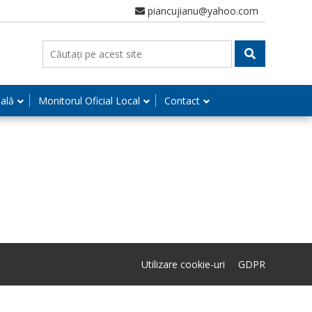
piancujianu@yahoo.com
nală
Monitorul Oficial Local
Contact
Utilizare cookie-uri
GDPR