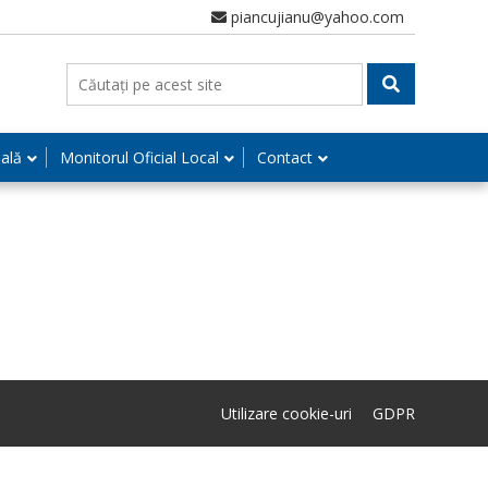
piancujianu@yahoo.com
nală
Monitorul Oficial Local
Contact
Utilizare cookie-uri
GDPR