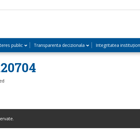
teres public
Transparenta decizionala
Integritatea instituțio
120704
zed
ervate.