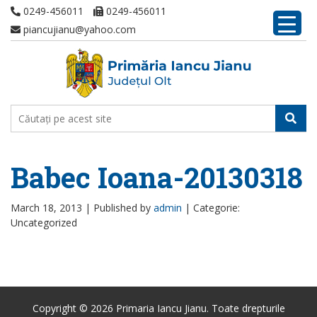
0249-456011
0249-456011
piancujianu@yahoo.com
Babec Ioana-20130318
March 18, 2013 |
Published by
admin
|
Categorie:
Uncategorized
Copyright © 2026 Primaria Iancu Jianu. Toate drepturile