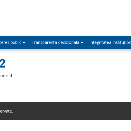
teres public
Transparenta decizionala
Integritatea instituțio
2
orized
ervate.