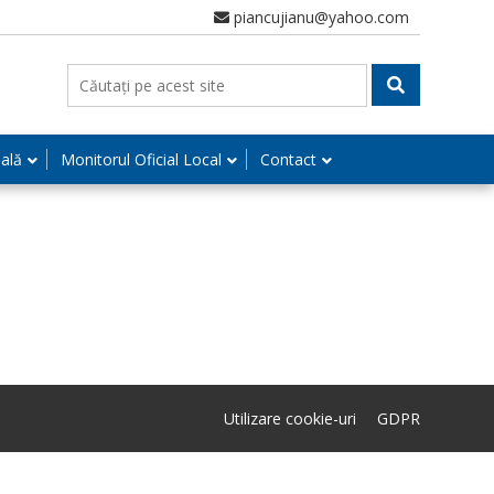
piancujianu@yahoo.com
nală
Monitorul Oficial Local
Contact
Utilizare cookie-uri
GDPR