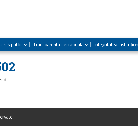
teres public
Transparenta decizionala
Integritatea instituțio
502
zed
ervate.