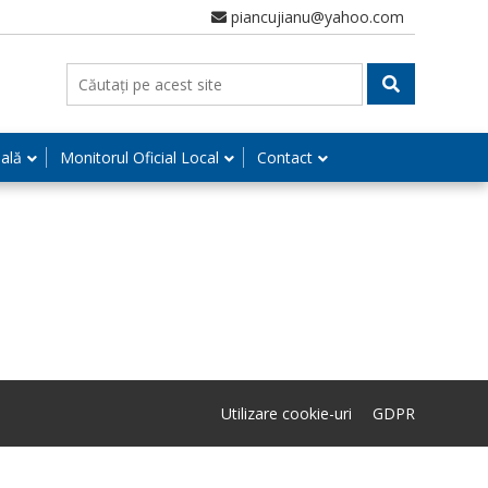
piancujianu@yahoo.com
nală
Monitorul Oficial Local
Contact
Utilizare cookie-uri
GDPR