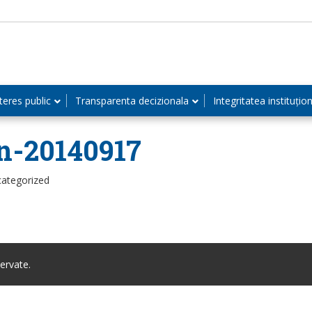
teres public
Transparenta decizionala
Integritatea instituțio
in-20140917
categorized
ervate.