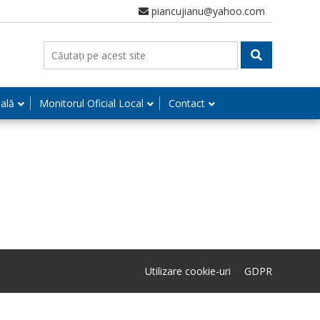
piancujianu@yahoo.com
nală
Monitorul Oficial Local
Contact
Utilizare cookie-uri
GDPR