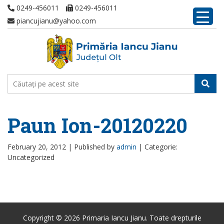
0249-456011
0249-456011
piancujianu@yahoo.com
Paun Ion-20120220
February 20, 2012 |
Published by
admin
|
Categorie:
Uncategorized
Copyright © 2026 Primaria Iancu Jianu. Toate drepturile