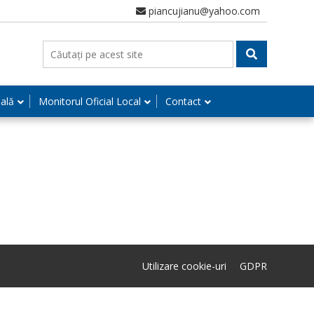
piancujianu@yahoo.com
nală
Monitorul Oficial Local
Contact
Utilizare cookie-uri
GDPR