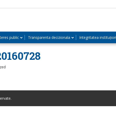
teres public
Transparenta decizionala
Integritatea instituțio
20160728
ized
ervate.