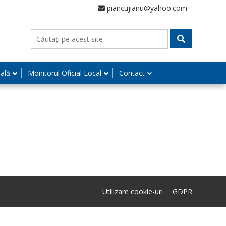
piancujianu@yahoo.com
nală
Monitorul Oficial Local
Contact
Utilizare cookie-uri
GDPR