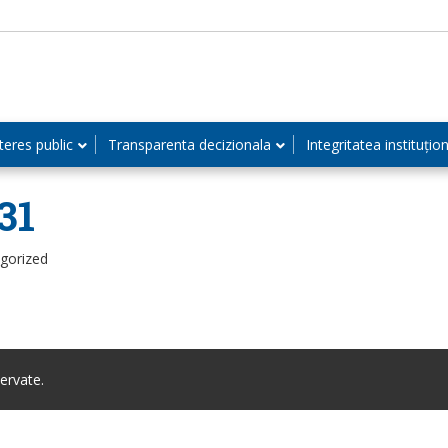
teres public
Transparenta decizionala
Integritatea instituțio
31
egorized
ervate.