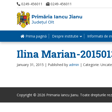
0249-456011
0249-456011
Prima pagină
Despre institutie
Informatii de in
Ilina Marian-201501
January 31, 2015 |
Published by
admin
|
Categorie: Uncat
Copyright © 2026 Primaria Iancu Jianu. Toate drepturile rez