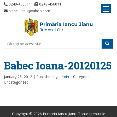
0249-456011
0249-456011
piancujianu@yahoo.com
Babec Ioana-20120125
January 25, 2012 |
Published by
admin
|
Categorie:
Uncategorized
Copyright © 2026 Primaria Iancu Jianu. Toate drepturile