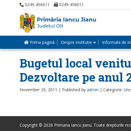
0249-456011
0249-456011
Prima pagină
Despre institutie
Informatii de in
Bugetul local venitur
Dezvoltare pe anul 
November 29, 2011 |
Published by
admin
|
Categorie: Un
Copyright © 2026 Primaria Iancu Jianu. Toate drepturile rez