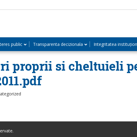
teres public
Transparenta decizionala
Integritatea instituțio
i proprii si cheltuieli 
2011.pdf
categorized
ervate.