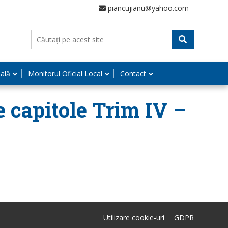
piancujianu@yahoo.com
nală
Monitorul Oficial Local
Contact
pe capitole Trim IV –
Utilizare cookie-uri
GDPR