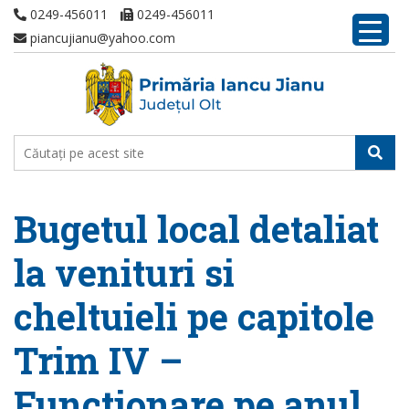
0249-456011
0249-456011
piancujianu@yahoo.com
Bugetul local detaliat
la venituri si
cheltuieli pe capitole
Trim IV –
Functionare pe anul