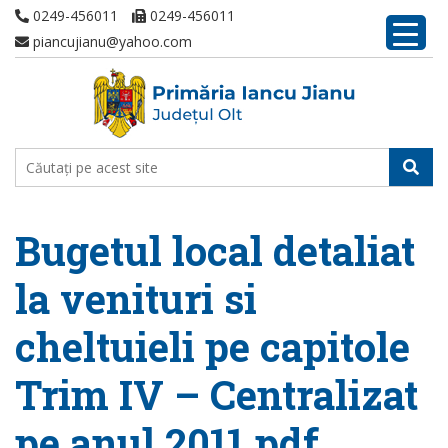
0249-456011
0249-456011
piancujianu@yahoo.com
Bugetul local detaliat
la venituri si
cheltuieli pe capitole
Trim IV – Centralizat
pe anul 2011.pdf