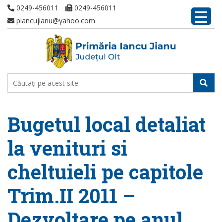
0249-456011
0249-456011
piancujianu@yahoo.com
Bugetul local detaliat
la venituri si
cheltuieli pe capitole
Trim.II 2011 –
Dezvoltare pe anul